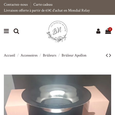
Contactez-nous
Carte cadeau
Livraison offerte à partir de 65€ d'achat en Mondial Relay
0
Accueil
Accessoires
Brûleurs
Brûleur Apollon